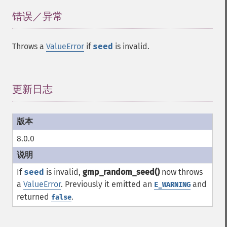
错误／异常
¶
Throws a
ValueError
if
seed
is invalid.
更新日志
¶
8.0.0
If
seed
is invalid,
gmp_random_seed()
now throws
a
ValueError
. Previously it emitted an
and
E_WARNING
returned
.
false