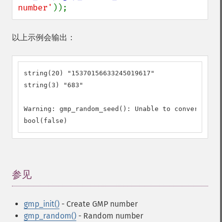
number'
));
以上示例会输出：
string(20) "15370156633245019617"

string(3) "683"

Warning: gmp_random_seed(): Unable to convert vari
bool(false)
参见
¶
gmp_init()
- Create GMP number
gmp_random()
- Random number