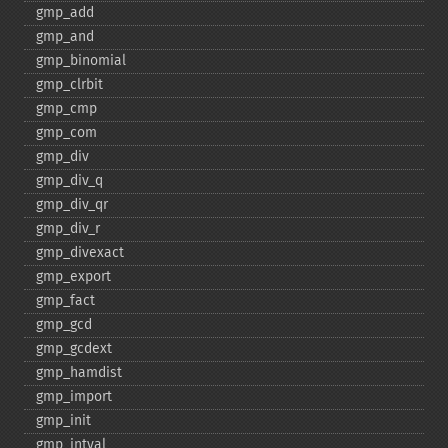
gmp_​add
gmp_​and
gmp_​binomial
gmp_​clrbit
gmp_​cmp
gmp_​com
gmp_​div
gmp_​div_​q
gmp_​div_​qr
gmp_​div_​r
gmp_​divexact
gmp_​export
gmp_​fact
gmp_​gcd
gmp_​gcdext
gmp_​hamdist
gmp_​import
gmp_​init
gmp_​intval