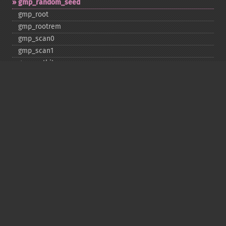
gmp_​random_​seed
gmp_​root
gmp_​rootrem
gmp_​scan0
gmp_​scan1
gmp_​setbit
gmp_​sign
gmp_​sqrt
gmp_​sqrtrem
gmp_​strval
gmp_​sub
gmp_​testbit
gmp_​xor
Deprecated
gmp_​random