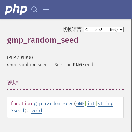
切换语言:
gmp_random_seed
(PHP 7, PHP 8)
gmp_random_seed
—
Sets the RNG seed
说明
¶
function
gmp_random_seed
(
GMP
|
int
|
string
$seed
):
void