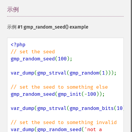
示例
¶
示例 #1
gmp_random_seed()
example
gmp_random_seed
(
100
);

var_dump
(
gmp_strval
(
gmp_random
(
1
)));

gmp_random_seed
(
gmp_init
(-
100
));

var_dump
(
gmp_strval
(
gmp_random_bits
(
10
)));
var_dump
(
gmp_random_seed
(
'not a 