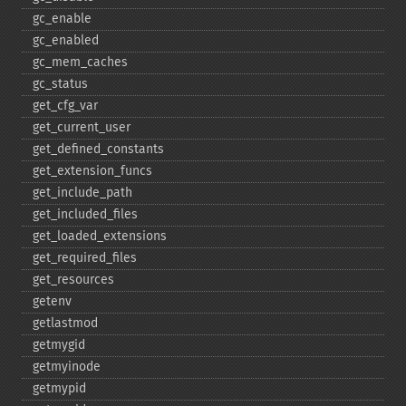
gc_​enable
gc_​enabled
gc_​mem_​caches
gc_​status
get_​cfg_​var
get_​current_​user
get_​defined_​constants
get_​extension_​funcs
get_​include_​path
get_​included_​files
get_​loaded_​extensions
get_​required_​files
get_​resources
getenv
getlastmod
getmygid
getmyinode
getmypid