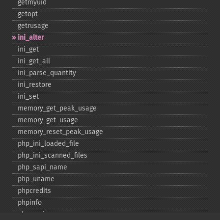
getmyuid
getopt
getrusage
ini_​alter
ini_​get
ini_​get_​all
ini_​parse_​quantity
ini_​restore
ini_​set
memory_​get_​peak_​usage
memory_​get_​usage
memory_​reset_​peak_​usage
php_​ini_​loaded_​file
php_​ini_​scanned_​files
php_​sapi_​name
php_​uname
phpcredits
phpinfo
phpversion