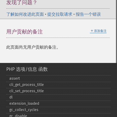
发现了问题？
了解如何改进此页面
•
提交拉取请求
•
报告一个错误
＋
用户贡献的备注
添加备注
此页面尚无用户贡献的备注。
PHP 选项/信息 函数
assert
cli_​get_​process_​title
cli_​set_​process_​title
dl
extension_​loaded
gc_​collect_​cycles
gc_​disable