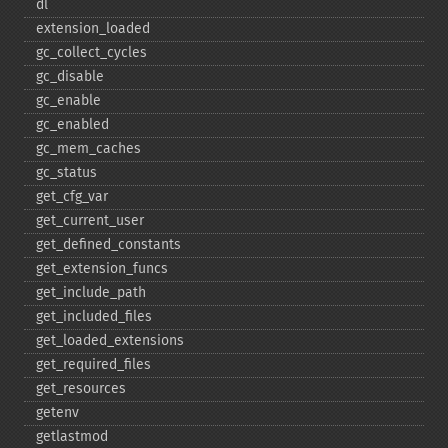
dl
extension_​loaded
gc_​collect_​cycles
gc_​disable
gc_​enable
gc_​enabled
gc_​mem_​caches
gc_​status
get_​cfg_​var
get_​current_​user
get_​defined_​constants
get_​extension_​funcs
get_​include_​path
get_​included_​files
get_​loaded_​extensions
get_​required_​files
get_​resources
getenv
getlastmod