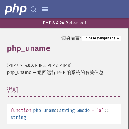
PHP 8.4.24 Released!
切换语言:
php_uname
(PHP 4 >= 4.0.2, PHP 5, PHP 7, PHP 8)
php_uname
—
返回运行 PHP 的系统的有关信息
说明
¶
function
php_uname
(
string
$mode
= "a"
):
string