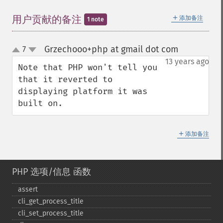
＋
用户贡献的备注
添加备注
1 note
Grzechooo+php at gmail dot com
7
¶
up
down
13 years ago
Note that PHP won't tell you 
that it reverted to 
displaying platform it was 
built on.
＋
添加备注
PHP 选项/信息 函数
assert
cli_​get_​process_​title
cli_​set_​process_​title