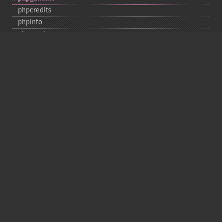
phpcredits
phpinfo
phpversion
putenv
set_​include_​path
set_​time_​limit
sys_​get_​temp_​dir
version_​compare
zend_​thread_​id
zend_​version
Deprecated
assert_​options
get_​magic_​quotes_​gpc
get_​magic_​quotes_​runtime
restore_​include_​path