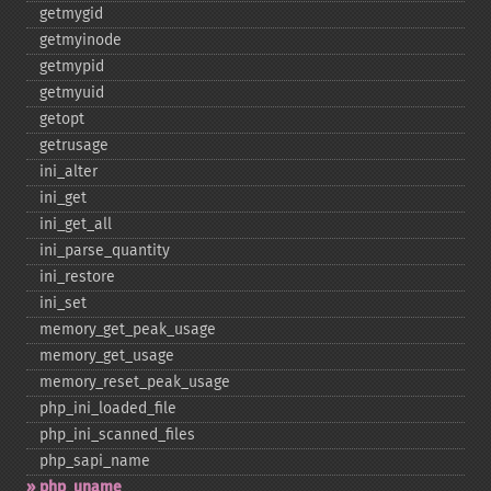
getmygid
getmyinode
getmypid
getmyuid
getopt
getrusage
ini_​alter
ini_​get
ini_​get_​all
ini_​parse_​quantity
ini_​restore
ini_​set
memory_​get_​peak_​usage
memory_​get_​usage
memory_​reset_​peak_​usage
php_​ini_​loaded_​file
php_​ini_​scanned_​files
php_​sapi_​name
php_​uname