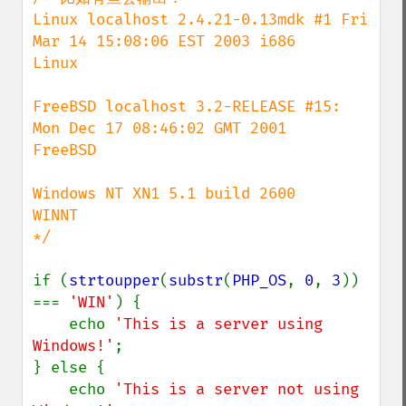
Linux localhost 2.4.21-0.13mdk #1 Fri 
Mar 14 15:08:06 EST 2003 i686

Linux

FreeBSD localhost 3.2-RELEASE #15: 
Mon Dec 17 08:46:02 GMT 2001

FreeBSD

Windows NT XN1 5.1 build 2600

WINNT

*/

if (
strtoupper
(
substr
(
PHP_OS
, 
0
, 
3
)) 
=== 
'WIN'
) {

    echo 
'This is a server using 
Windows!'
;

} else {

    echo 
'This is a server not using 