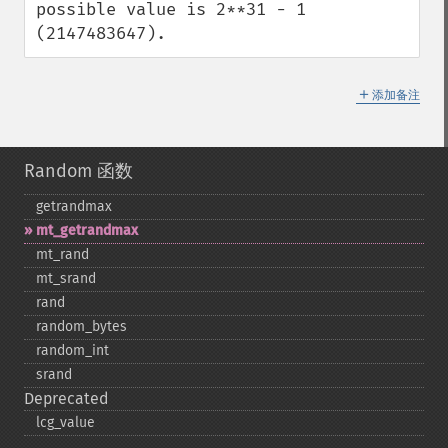
possible value is 2**31 - 1 
(2147483647).
＋
添加备注
Random 函数
getrandmax
mt_​getrandmax
mt_​rand
mt_​srand
rand
random_​bytes
random_​int
srand
Deprecated
lcg_​value