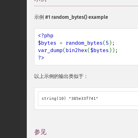
示例 #1
random_bytes()
example
<?php

$bytes 
= 
random_bytes
(
5
var_dump
(
bin2hex
(
$bytes
?>
以上示例的输出类似于：
string(10) "385e33f741"
参见
¶