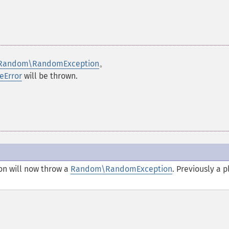
Random\RandomException
。
eError
will be thrown.
ion will now throw a
Random\RandomException
. Previously a p