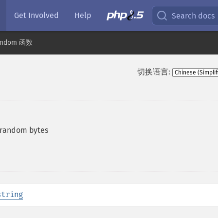
Get Involved
Help
Search docs
andom 函数
切换语言:
e random bytes
string