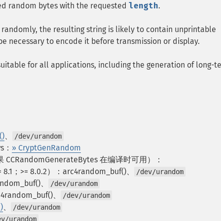
ted random bytes with the requested
length
.
andomly, the resulting string is likely to contain unprintable
be necessary to encode it before transmission or display.
itable for all applications, including the generation of long-t
()
、
/dev/urandom
ws：
» CryptGenRandom
22 如果 CCRandomGenerateBytes 在编译时可用）：
 8.1；>= 8.0.2）：arc4random_buf()、
/dev/urandom
andom_buf()、
/dev/urandom
c4random_buf()、
/dev/urandom
)
、
/dev/urandom
ev/urandom