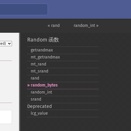
« rand
random_int »
Random 函数
getrandmax
mt_​getrandmax
mt_​rand
mt_​srand
rand
random_​bytes
random_​int
srand
Deprecated
lcg_​value