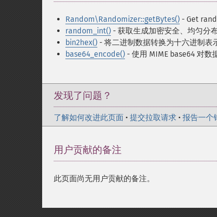
Random\Randomizer::getBytes()
- Get ran
random_int()
- 获取生成加密安全、均匀分
bin2hex()
- 将二进制数据转换为十六进制表
base64_encode()
- 使用 MIME base64 
发现了问题？
了解如何改进此页面
•
提交拉取请求
•
报告一个
用户贡献的备注
此页面尚无用户贡献的备注。