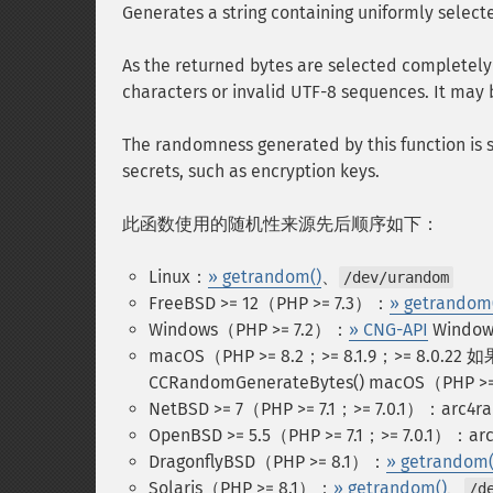
Generates a string containing uniformly selec
As the returned bytes are selected completely r
characters or invalid UTF-8 sequences. It may 
The randomness generated by this function is su
secrets, such as encryption keys.
此函数使用的随机性来源先后顺序如下：
Linux：
» getrandom()
、
/dev/urandom
FreeBSD >= 12（PHP >= 7.3）：
» getrandom
Windows（PHP >= 7.2）：
» CNG-API
Windo
macOS（PHP >= 8.2；>= 8.1.9；>= 8.0.
CCRandomGenerateBytes()
macOS（PHP >=
NetBSD >= 7（PHP >= 7.1；>= 7.0.1）：arc4r
OpenBSD >= 5.5（PHP >= 7.1；>= 7.0.1）：ar
DragonflyBSD（PHP >= 8.1）：
» getrandom(
Solaris（PHP >= 8.1）：
» getrandom()
、
/d