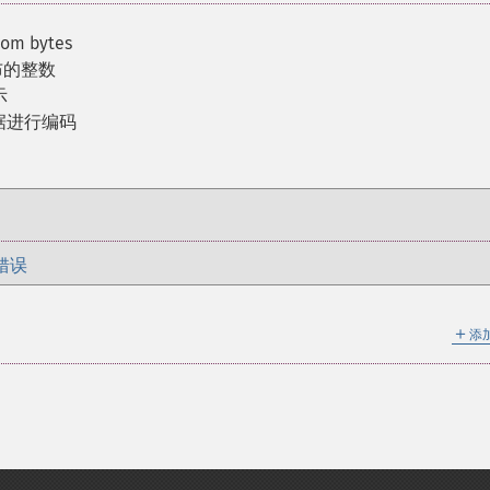
dom bytes
布的整数
示
对数据进行编码
错误
＋
添