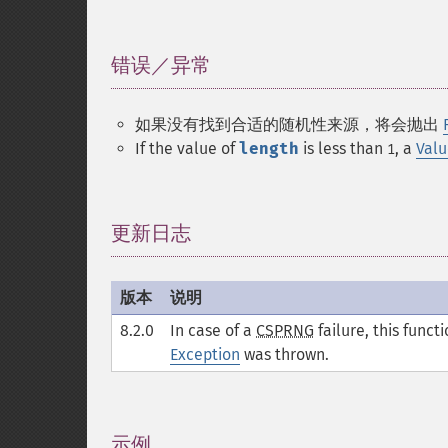
错误／异常
¶
如果没有找到合适的随机性来源，将会抛出
If the value of
length
is less than
, a
Valu
1
更新日志
¶
版本
说明
8.2.0
In case of a
CSPRNG
failure, this funct
Exception
was thrown.
示例
¶