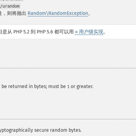
/urandom
性，则将抛出
Random\RandomException
。
从 PHP 5.2 到 PHP 5.6 都可以用
» 用户级实现
。
d be returned in bytes; must be
or greater.
1
ryptographically secure random bytes.