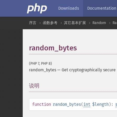
Downloads
Documentation
序言
函数参考
其它基本扩展
Random
R
random_bytes
(PHP 7, PHP 8)
random_bytes
—
Get cryptographically secur
说明
¶
function
random_bytes
(
int
$length
):