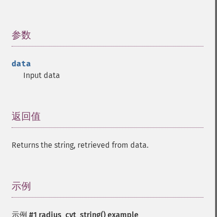
参数
¶
data
Input data
返回值
¶
Returns the string, retrieved from data.
示例
¶
示例 #1
radius_cvt_string()
example