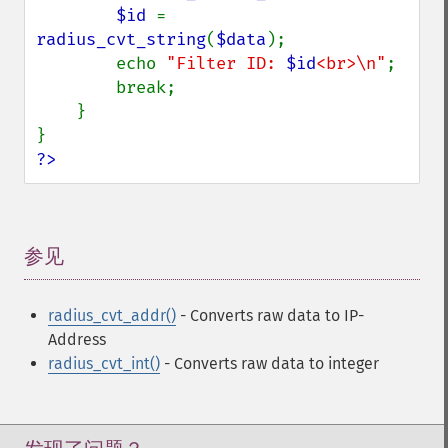
$id 
= 
radius_cvt_string
(
$data
);

        echo 
"Filter ID: 
$id
<br>\n"
;

        break;

    }

?>
参见
¶
radius_cvt_addr()
- Converts raw data to IP-
Address
radius_cvt_int()
- Converts raw data to integer