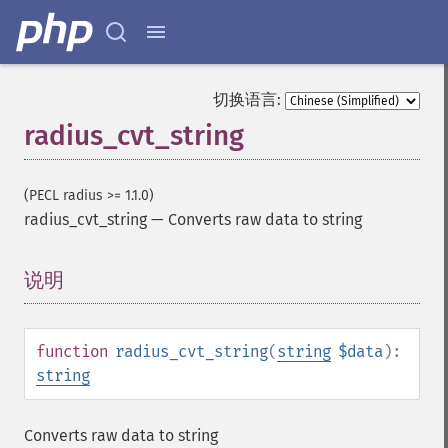
切换语言:
radius_cvt_string
(PECL radius >= 1.1.0)
radius_cvt_string
—
Converts raw data to string
说明
¶
function
radius_cvt_string
(
string
$data
):
string
Converts raw data to string