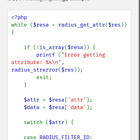
while (
$resa 
= 
radius_get_attr
(
$res
)) 
{

    if (!
is_array
(
$resa
)) {

printf 
(
"Error getting 
attribute: %s\n"
,  
radius_strerror
(
$res
));

        exit;

    }

$attr 
= 
$resa
[
'attr'
];

$data 
= 
$resa
[
'data'
];

    switch (
$attr
) {

    case 
RADIUS_FILTER_ID
:
