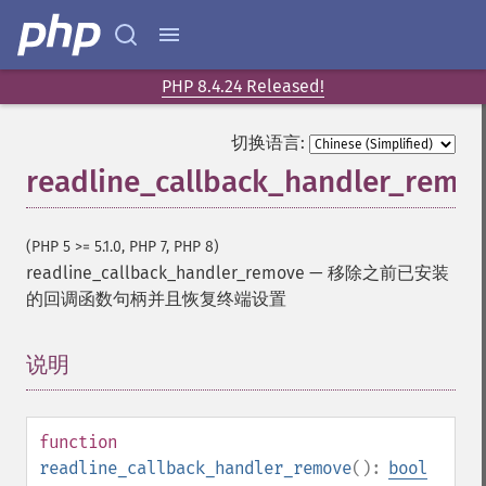
PHP 8.4.24 Released!
切换语言:
readline_callback_handler_remo
(PHP 5 >= 5.1.0, PHP 7, PHP 8)
readline_callback_handler_remove
—
移除之前已安装
的回调函数句柄并且恢复终端设置
说明
¶
function
readline_callback_handler_remove
():
bool