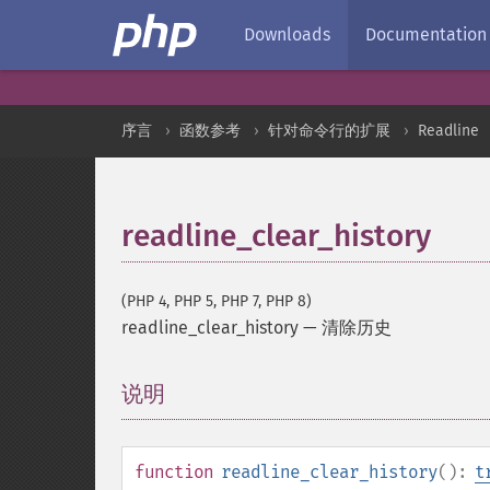
Downloads
Documentation
序言
函数参考
针对命令行的扩展
Readline
readline_clear_history
(PHP 4, PHP 5, PHP 7, PHP 8)
readline_clear_history
—
清除历史
说明
¶
function
readline_clear_history
():
t