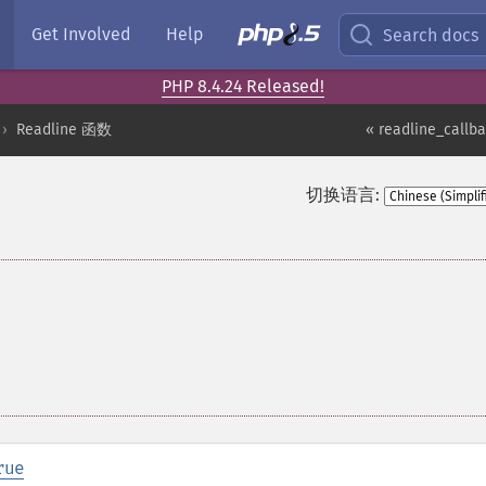
Get Involved
Help
Search docs
PHP 8.4.24 Released!
Readline 函数
« readline_callb
切换语言:
rue