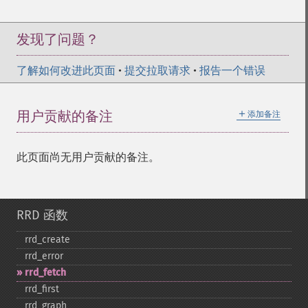
发现了问题？
了解如何改进此页面
•
提交拉取请求
•
报告一个错误
＋
用户贡献的备注
添加备注
此页面尚无用户贡献的备注。
RRD 函数
rrd_​create
rrd_​error
rrd_​fetch
rrd_​first
rrd_​graph