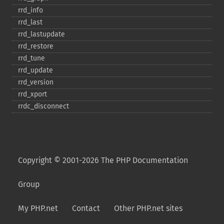
rrd_​info
rrd_​last
rrd_​lastupdate
rrd_​restore
rrd_​tune
rrd_​update
rrd_​version
rrd_​xport
rrdc_​disconnect
Copyright © 2001-2026 The PHP Documentation
Group
My PHP.net
Contact
Other PHP.net sites