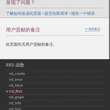
发现了问题？
了解如何改进此页面
•
提交拉取请求
•
报告一个错误
＋
用户贡献的备注
添加备注
此页面尚无用户贡献的备注。
RRD 函数
rrd_​create
rrd_​error
rrd_​fetch
rrd_​first
rrd_​graph
rrd_​info
rrd_​last