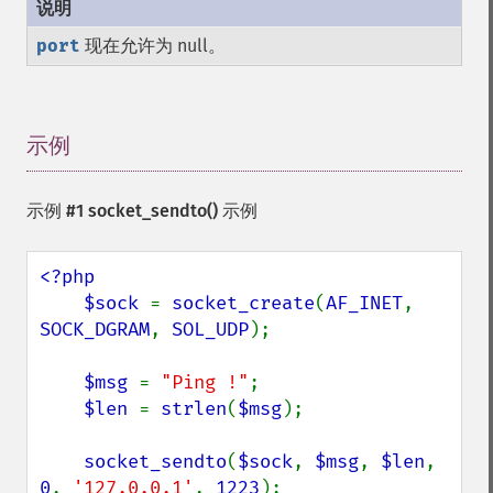
port
现在允许为 null。
示例
¶
示例 #1
socket_sendto()
示例
<?php

    $sock 
= 
socket_create
(
AF_INET
, 
SOCK_DGRAM
, 
SOL_UDP
);

$msg 
= 
"Ping !"
;

$len 
= 
strlen
(
$msg
);

socket_sendto
(
$sock
, 
$msg
, 
$len
, 
0
, 
'127.0.0.1'
, 
1223
);
