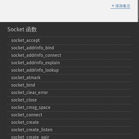
＋
添加备注
Socket 函数
socket_​accept
socket_​addrinfo_​bind
socket_​addrinfo_​connect
socket_​addrinfo_​explain
socket_​addrinfo_​lookup
socket_​atmark
socket_​bind
socket_​clear_​error
socket_​close
socket_​cmsg_​space
socket_​connect
socket_​create
socket_​create_​listen
socket_​create_​pair