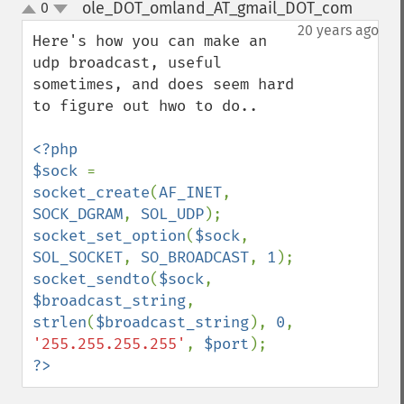
ole_DOT_omland_AT_gmail_DOT_com
0
¶
up
down
20 years ago
Here's how you can make an 
udp broadcast, useful 
sometimes, and does seem hard 
to figure out hwo to do..

<?php

$sock 
= 
socket_create
(
AF_INET
, 
SOCK_DGRAM
, 
SOL_UDP
socket_set_option
(
$sock
, 
SOL_SOCKET
, 
SO_BROADCAST
, 
1
socket_sendto
(
$sock
, 
$broadcast_string
, 
strlen
(
$broadcast_string
), 
0
, 
'255.255.255.255'
, 
$port
?>