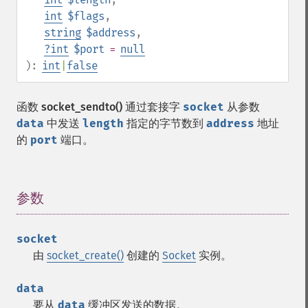
int
$flags
,
string
$address
,
?
int
$port
=
null
):
int
|
false
函数
socket_sendto()
通过套接字
socket
从参数
data
中发送
length
指定的字节数到
address
地址
的
port
端口。
参数
¶
socket
由
socket_create()
创建的
Socket
实例。
data
要从
data
缓冲区发送的数据。