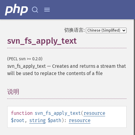
切换语言:
svn_fs_apply_text
(PECL svn >= 0.2.0)
svn_fs_apply_text
—
Creates and returns a stream that
will be used to replace the contents of a file
说明
¶
function
svn_fs_apply_text
(
resource
$root
,
string
$path
):
resource