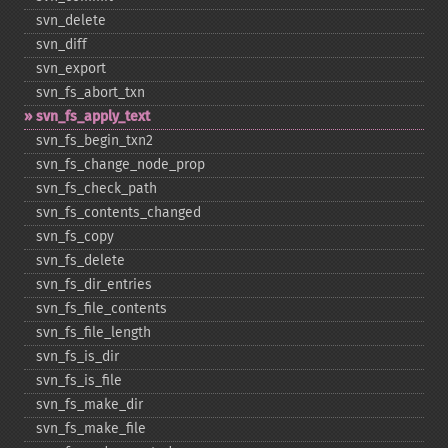
svn_​delete
svn_​diff
svn_​export
svn_​fs_​abort_​txn
svn_​fs_​apply_​text
svn_​fs_​begin_​txn2
svn_​fs_​change_​node_​prop
svn_​fs_​check_​path
svn_​fs_​contents_​changed
svn_​fs_​copy
svn_​fs_​delete
svn_​fs_​dir_​entries
svn_​fs_​file_​contents
svn_​fs_​file_​length
svn_​fs_​is_​dir
svn_​fs_​is_​file
svn_​fs_​make_​dir
svn_​fs_​make_​file