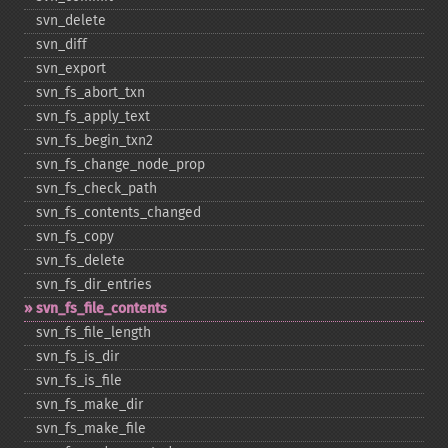
svn_​delete
svn_​diff
svn_​export
svn_​fs_​abort_​txn
svn_​fs_​apply_​text
svn_​fs_​begin_​txn2
svn_​fs_​change_​node_​prop
svn_​fs_​check_​path
svn_​fs_​contents_​changed
svn_​fs_​copy
svn_​fs_​delete
svn_​fs_​dir_​entries
svn_​fs_​file_​contents
svn_​fs_​file_​length
svn_​fs_​is_​dir
svn_​fs_​is_​file
svn_​fs_​make_​dir
svn_​fs_​make_​file