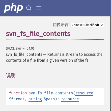
切换语言:
svn_fs_file_contents
(PECL svn >= 0.1.0)
svn_fs_file_contents
—
Returns a stream to access the
contents of a file from a given version of the fs
说明
¶
function
svn_fs_file_contents
(
resource
$fsroot
,
string
$path
):
resource