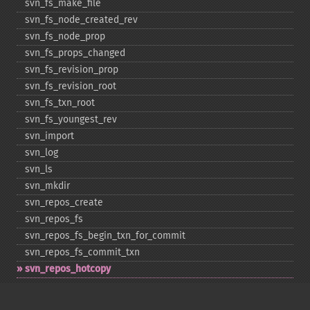
svn_​fs_​make_​file
svn_​fs_​node_​created_​rev
svn_​fs_​node_​prop
svn_​fs_​props_​changed
svn_​fs_​revision_​prop
svn_​fs_​revision_​root
svn_​fs_​txn_​root
svn_​fs_​youngest_​rev
svn_​import
svn_​log
svn_​ls
svn_​mkdir
svn_​repos_​create
svn_​repos_​fs
svn_​repos_​fs_​begin_​txn_​for_​commit
svn_​repos_​fs_​commit_​txn
svn_​repos_​hotcopy
svn_​repos_​open
svn_​repos_​recover