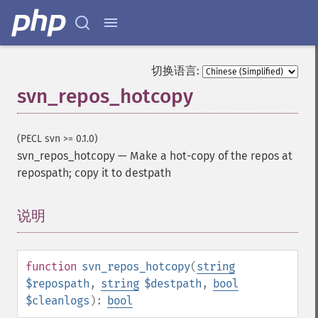
切换语言:
svn_repos_hotcopy
(PECL svn >= 0.1.0)
svn_repos_hotcopy
—
Make a hot-copy of the repos at
repospath; copy it to destpath
说明
¶
function
svn_repos_hotcopy
(
string
$repospath
,
string
$destpath
,
bool
$cleanlogs
):
bool