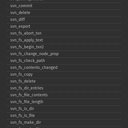
svn_​commit
svn_​delete
svn_​diff
svn_​export
svn_​fs_​abort_​txn
svn_​fs_​apply_​text
svn_​fs_​begin_​txn2
svn_​fs_​change_​node_​prop
svn_​fs_​check_​path
svn_​fs_​contents_​changed
svn_​fs_​copy
svn_​fs_​delete
svn_​fs_​dir_​entries
svn_​fs_​file_​contents
svn_​fs_​file_​length
svn_​fs_​is_​dir
svn_​fs_​is_​file
svn_​fs_​make_​dir