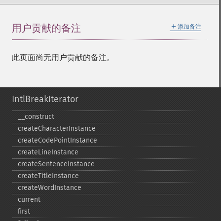
＋
用户贡献的备注
添加备注
此页面尚无用户贡献的备注。
IntlBreakIterator
_​_​construct
createCharacterInstance
createCodePointInstance
createLineInstance
createSentenceInstance
createTitleInstance
createWordInstance
current
first