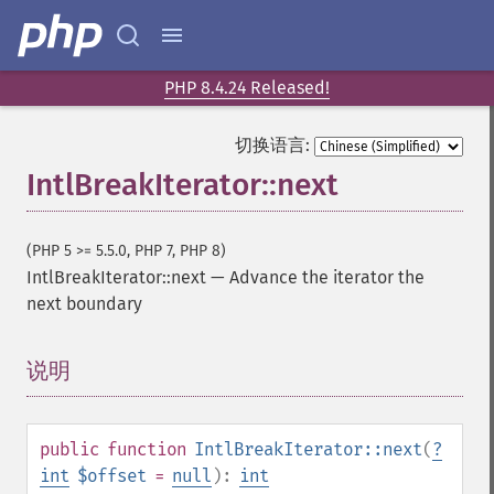
PHP 8.4.24 Released!
切换语言:
IntlBreakIterator::next
(PHP 5 >= 5.5.0, PHP 7, PHP 8)
IntlBreakIterator::next
—
Advance the iterator the
next boundary
说明
¶
public
function
IntlBreakIterator::next
(
?
int
$offset
=
null
):
int