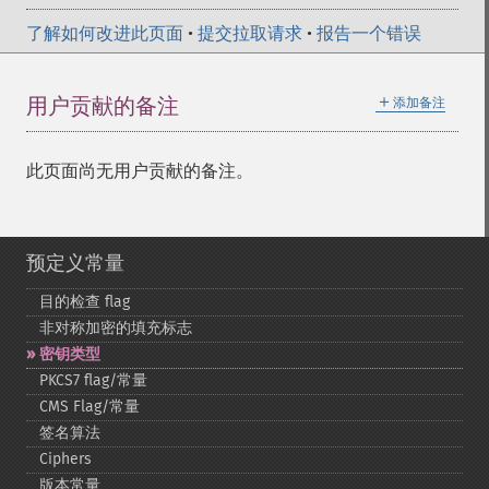
了解如何改进此页面
•
提交拉取请求
•
报告一个错误
＋
用户贡献的备注
添加备注
此页面尚无用户贡献的备注。
预定义常量
目的检查 flag
非对称加密的填充标志
密钥类型
PKCS7 flag/常量
CMS Flag/常量
签名算法
Ciphers
版本常量