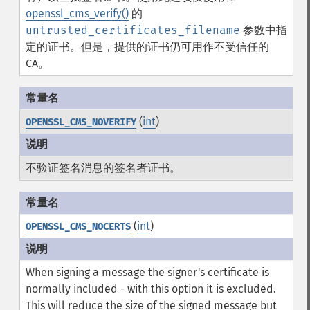
openssl_cms_verify()
的
untrusted_certificates_filename
参数中指
定的证书。但是，提供的证书仍可用作不受信任的
CA。
(
int
)
OPENSSL_CMS_NOVERIFY
不验证签名消息的签名者证书。
(
int
)
OPENSSL_CMS_NOCERTS
When signing a message the signer's certificate is
normally included - with this option it is excluded.
This will reduce the size of the signed message but