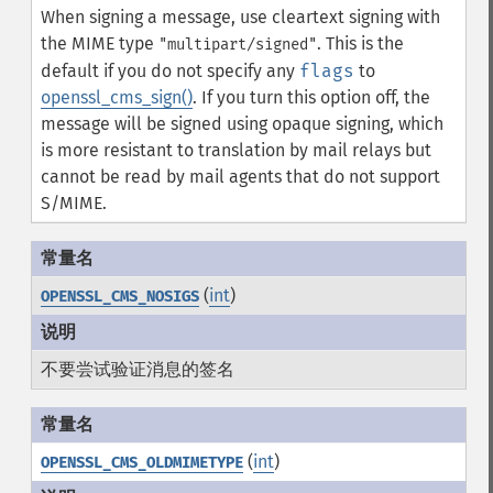
When signing a message, use cleartext signing with
the MIME type
. This is the
"multipart/signed"
default if you do not specify any
flags
to
openssl_cms_sign()
. If you turn this option off, the
message will be signed using opaque signing, which
is more resistant to translation by mail relays but
cannot be read by mail agents that do not support
S/MIME.
(
int
)
OPENSSL_CMS_NOSIGS
不要尝试验证消息的签名
(
int
)
OPENSSL_CMS_OLDMIMETYPE