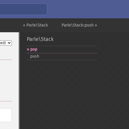
« Parle\Stack
Parle\Stack::push »
Parle\Stack
pop
push