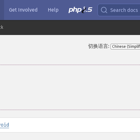
Get Involved
Help
Search docs
ck
切换语言:
void