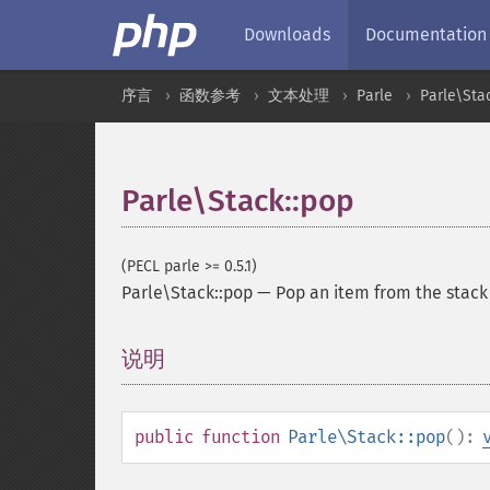
Downloads
Documentation
序言
函数参考
文本处理
Parle
Parle\Sta
Parle\Stack::pop
(PECL parle >= 0.5.1)
Parle\Stack::pop
—
Pop an item from the stack
说明
¶
public
function
Parle\Stack::pop
():