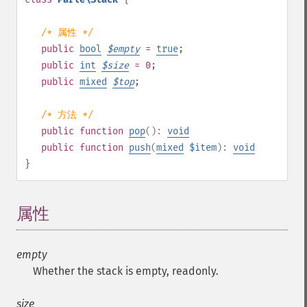
/* 属性 */
public
bool
$
empty
=
true
;
public
int
$
size
= 0
;
public
mixed
$
top
;
/* 方法 */
public
function
pop
():
void
public
function
push
(
mixed
$item
):
void
}
属性
¶
empty
Whether the stack is empty, readonly.
size