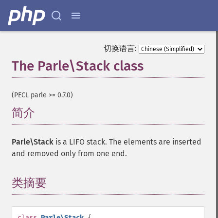
切换语言:
The Parle\Stack class
¶
(PECL parle >= 0.7.0)
简介
¶
Parle\Stack
is a LIFO stack. The elements are inserted
and removed only from one end.
类摘要
¶
class
Parle\Stack
{