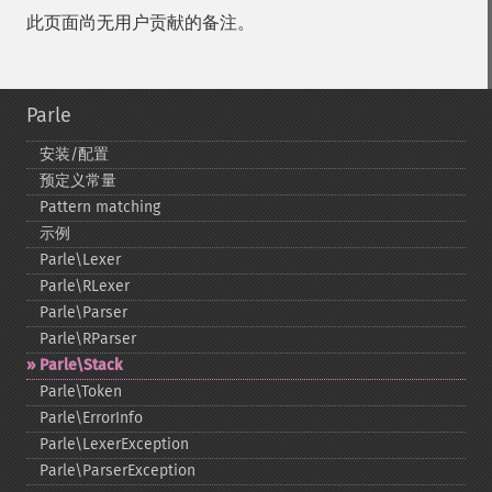
此页面尚无用户贡献的备注。
Parle
安装/配置
预定义常量
Pattern matching
示例
Parle\Lexer
Parle\RLexer
Parle\Parser
Parle\RParser
Parle\Stack
Parle\Token
Parle\ErrorInfo
Parle\LexerException
Parle\ParserException