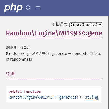
切换语言:
Random\Engine\Mt19937::genera
(PHP 8 >= 8.2.0)
Random\Engine\Mt19937::generate
—
Generate 32 bits
of randomness
说明
¶
public
function
Random\Engine\Mt19937::generate
():
string