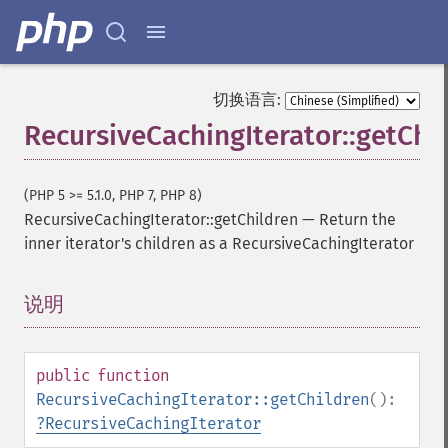
切换语言:
RecursiveCachingIterator::getChi
(PHP 5 >= 5.1.0, PHP 7, PHP 8)
RecursiveCachingIterator::getChildren
—
Return the
inner iterator's children as a RecursiveCachingIterator
说明
¶
public
function
RecursiveCachingIterator::getChildren
():
?
RecursiveCachingIterator