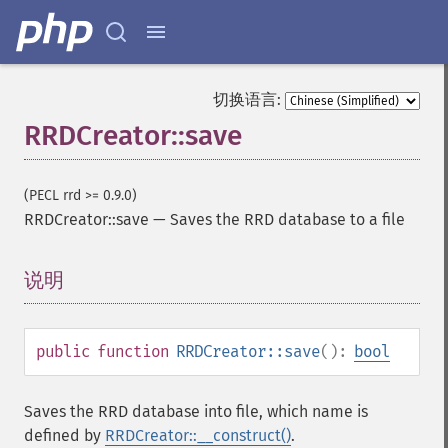
切换语言:
RRDCreator::save
(PECL rrd >= 0.9.0)
RRDCreator::save
—
Saves the RRD database to a file
说明
¶
public
function
RRDCreator::save
():
bool
Saves the RRD database into file, which name is
defined by
RRDCreator::__construct()
.