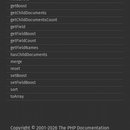
getBoost
getChildDocuments
getChildDocumentsCount
getField
getFieldBoost
getFieldCount
getFieldNames
hasChildDocuments
merge
reset
setBoost
setFieldBoost
sort
toArray
Copyright © 2001-2026 The PHP Documentation