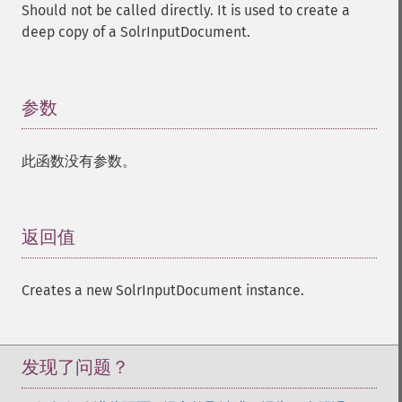
Should not be called directly. It is used to create a
deep copy of a SolrInputDocument.
参数
¶
此函数没有参数。
返回值
¶
Creates a new SolrInputDocument instance.
发现了问题？