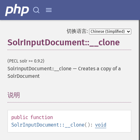
切换语言:
SolrInputDocument::__clone
(PECL solr >= 0.9.2)
SolrInputDocument::__clone
—
Creates a copy of a
SolrDocument
说明
¶
public
function
SolrInputDocument::__clone
():
void