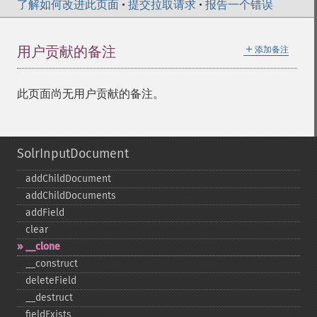
了解如何改进此页面
•
提交拉取请求
•
报告一个错误
＋
用户贡献的备注
添加备注
此页面尚无用户贡献的备注。
SolrInputDocument
addChildDocument
addChildDocuments
addField
clear
_​_​clone
_​_​construct
deleteField
_​_​destruct
fieldExists