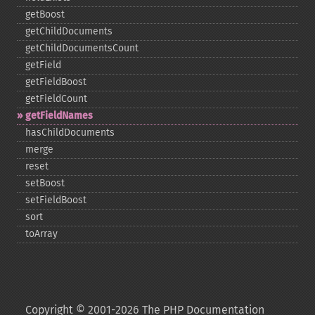
getBoost
getChildDocuments
getChildDocumentsCount
getField
getFieldBoost
getFieldCount
getFieldNames
hasChildDocuments
merge
reset
setBoost
setFieldBoost
sort
toArray
Copyright © 2001-2026 The PHP Documentation