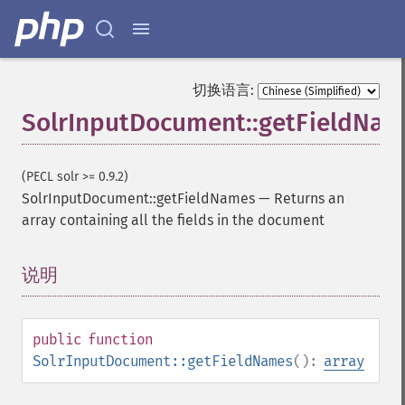
切换语言:
SolrInputDocument::getFieldNam
(PECL solr >= 0.9.2)
SolrInputDocument::getFieldNames
—
Returns an
array containing all the fields in the document
说明
¶
public
function
SolrInputDocument::getFieldNames
():
array