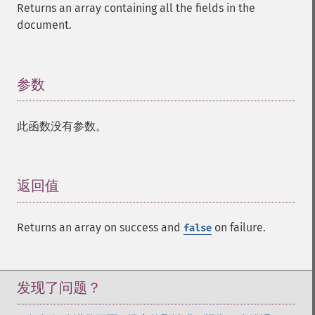
Returns an array containing all the fields in the
document.
参数
¶
此函数没有参数。
返回值
¶
Returns an array on success and
on failure.
false
发现了问题？