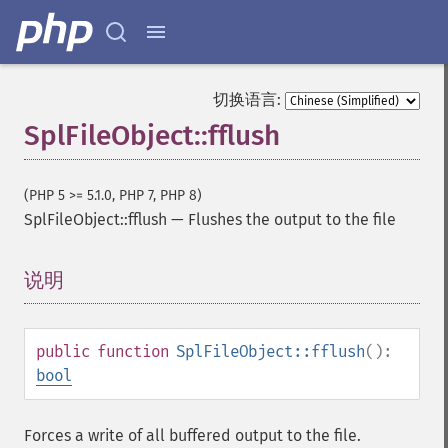
切换语言:
SplFileObject::fflush
(PHP 5 >= 5.1.0, PHP 7, PHP 8)
SplFileObject::fflush
—
Flushes the output to the file
说明
¶
public
function
SplFileObject::fflush
():
bool
Forces a write of all buffered output to the file.