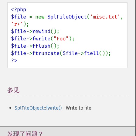
<?php

$file 
= new 
SplFileObject
(
'misc.txt'
, 
'r+'
$file
->
rewind
$file
->
fwrite
(
"Foo"
$file
->
fflush
$file
->
ftruncate
(
$file
->
ftell
?>
参见
¶
SplFileObject::fwrite()
- Write to file
发现了问题？