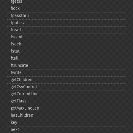
fgetss
flock
fpassthru
fputcsv
fread
fscanf
fseek
fstat
ftell
ftruncate
fwrite
getChildren
getCsvControl
getCurrentLine
getFlags
getMaxLineLen
hasChildren
key
next