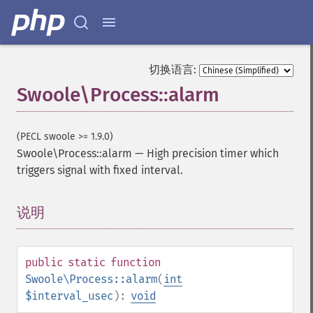
切换语言:
Swoole\Process::alarm
(PECL swoole >= 1.9.0)
Swoole\Process::alarm
—
High precision timer which
triggers signal with fixed interval.
说明
¶
public
static
function
Swoole\Process::alarm
(
int
$interval_usec
):
void