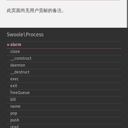
此页面尚无用户贡献的备注。
Swoole\Process
alarm
close
_​_​construct
daemon
_​_​destruct
exec
exit
freeQueue
kill
name
pop
push
read