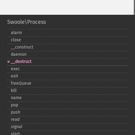
Swoole\Process
alarm
close
_​_​construct
daemon
_​_​destruct
exec
exit
freeQueue
kill
name
pop
push
read
signal
start