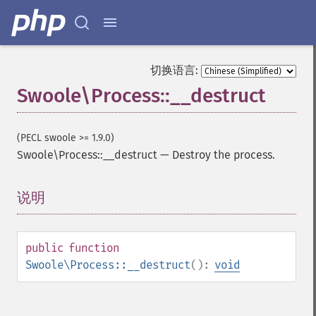
切换语言:
Swoole\Process::__destruct
(PECL swoole >= 1.9.0)
Swoole\Process::__destruct
—
Destroy the process.
说明
¶
public
function
Swoole\Process::__destruct
():
void