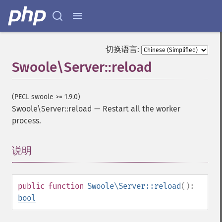
切换语言:
Swoole\Server::reload
(PECL swoole >= 1.9.0)
Swoole\Server::reload
—
Restart all the worker
process.
说明
¶
public
function
Swoole\Server::reload
():
bool