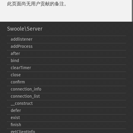
此页面尚无用户贡献的备注。
Swoole\Server
addlistener
addProcess
after
bind
clearTimer
close
confirm
connection_​info
connection_​list
_​_​construct
defer
exist
finish
getClientInfo