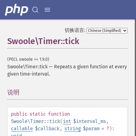
切换语言:
Swoole\Timer::tick
(PECL swoole >= 1.9.0)
Swoole\Timer::tick
—
Repeats a given function at every
given time-interval.
说明
¶
public
static
function
Swoole\Timer::tick
(
int
$interval_ms
,
callable
$callback
,
string
$param
= ?
):
void