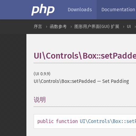
Downloads
Documentation
序言
函数参考
图形用户界面(GUI) 扩展
UI
UI\Controls\Box::setPadd
(UI 0.9.9)
UI\Controls\Box::setPadded
—
Set Padding
说明
¶
public
function
UI\Controls\Box::set