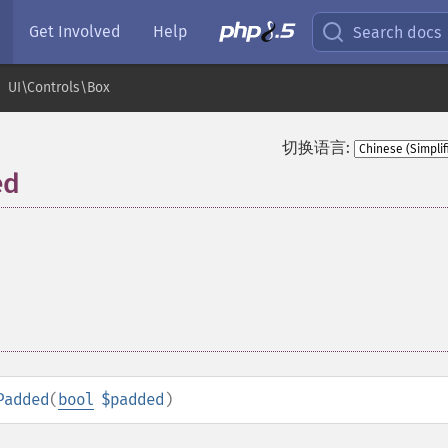
Get Involved
Help
Search docs
UI\Controls\Box
切换语言:
ed
Padded
(
bool
$padded
)