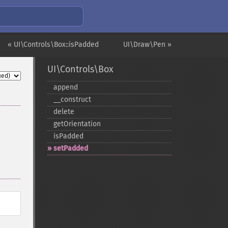
« UI\Controls\Box::isPadded
UI\Draw\Pen »
UI\Controls\Box
append
_​_​construct
delete
getOrientation
isPadded
setPadded