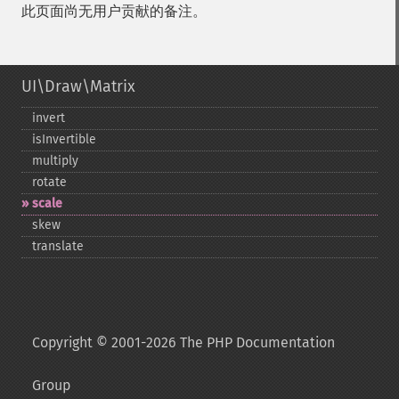
此页面尚无用户贡献的备注。
UI\Draw\Matrix
invert
isInvertible
multiply
rotate
scale
skew
translate
Copyright © 2001-2026 The PHP Documentation
Group