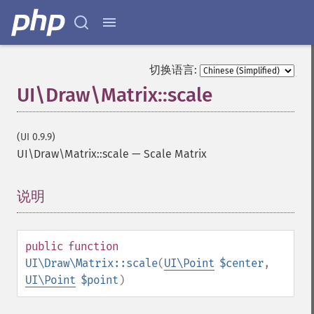
切换语言:
UI\Draw\Matrix::scale
(UI 0.9.9)
UI\Draw\Matrix::scale
—
Scale Matrix
说明
¶
public
function
UI\Draw\Matrix::scale
(
UI\Point
$center
,
UI\Point
$point
)