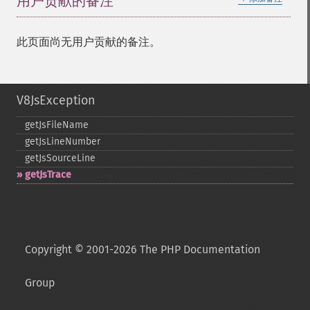
用户贡献的备注
此页面尚无用户贡献的备注。
V8JsException
getJsFileName
getJsLineNumber
getJsSourceLine
getJsTrace
Copyright © 2001-2026 The PHP Documentation
Group