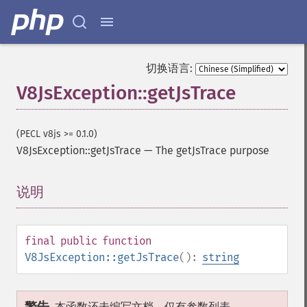
切换语言:
V8JsException::getJsTrace
(PECL v8js >= 0.1.0)
V8JsException::getJsTrace
—
The getJsTrace purpose
说明
¶
final
public
function
V8JsException::getJsTrace
():
string
本函数还未编写文档，仅有参数列表。