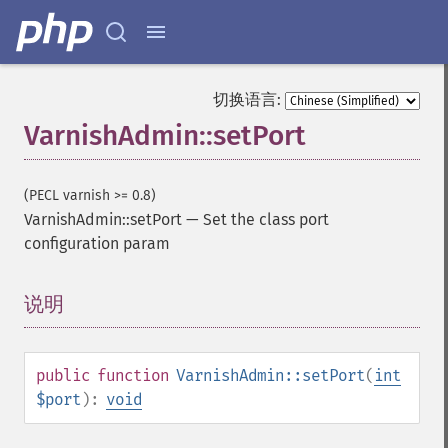
切换语言:
VarnishAdmin::setPort
(PECL varnish >= 0.8)
VarnishAdmin::setPort
—
Set the class port
configuration param
说明
¶
public
function
VarnishAdmin::setPort
(
int
$port
):
void