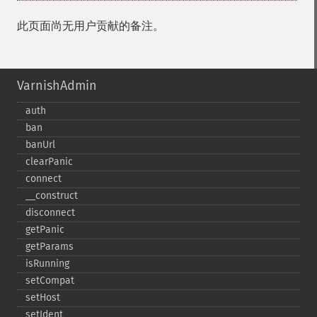
此页面尚无用户贡献的备注。
VarnishAdmin
auth
ban
banUrl
clearPanic
connect
_​_​construct
disconnect
getPanic
getParams
isRunning
setCompat
setHost
setIdent