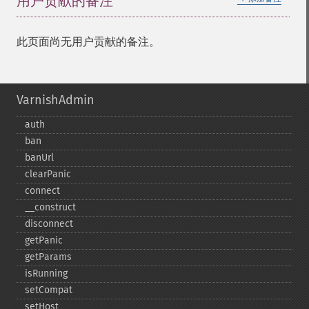
用户贡献的备注
此页面尚无用户贡献的备注。
VarnishAdmin
auth
ban
banUrl
clearPanic
connect
_​_​construct
disconnect
getPanic
getParams
isRunning
setCompat
setHost