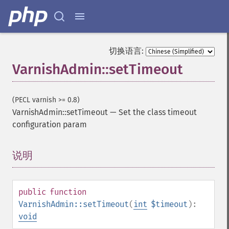
切换语言:
VarnishAdmin::setTimeout
(PECL varnish >= 0.8)
VarnishAdmin::setTimeout
—
Set the class timeout
configuration param
说明
¶
public
function
VarnishAdmin::setTimeout
(
int
$timeout
):
void