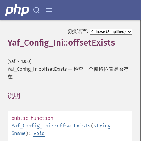
切换语言:
Yaf_Config_Ini::offsetExists
(Yaf >=1.0.0)
Yaf_Config_Ini::offsetExists
—
检查一个偏移位置是否存
在
说明
¶
public
function
Yaf_Config_Ini::offsetExists
(
string
$name
):
void