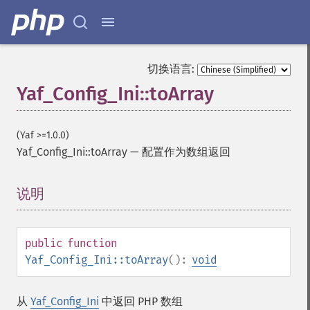
切换语言:
Yaf_Config_Ini::toArray
(Yaf >=1.0.0)
Yaf_Config_Ini::toArray
—
配置作为数组返回
说明
¶
public
function
Yaf_Config_Ini::toArray
():
void
从
Yaf_Config_Ini
中返回 PHP 数组