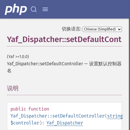
切换语言:
Yaf_Dispatcher::setDefaultContro
(Yaf >=1.0.0)
Yaf_Dispatcher::setDefaultController
—
设置默认控制器
名
说明
¶
public
function
Yaf_Dispatcher::setDefaultController
(
string
$controller
):
Yaf_Dispatcher