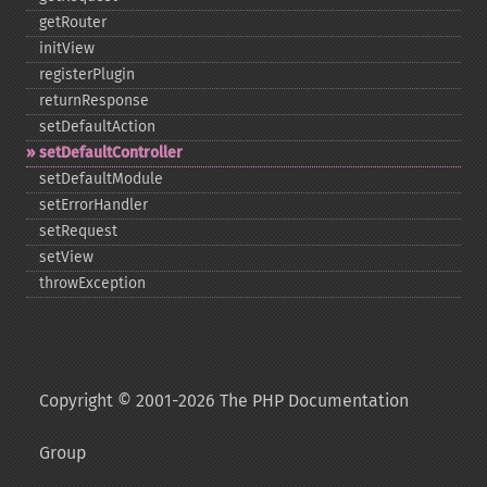
getRouter
initView
registerPlugin
returnResponse
setDefaultAction
setDefaultController
setDefaultModule
setErrorHandler
setRequest
setView
throwException
Copyright © 2001-2026 The PHP Documentation
Group