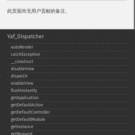
此页面尚无用户贡献的备注。
Yaf_Dispatcher
autoRender
catchException
_​_​construct
disableView
dispatch
enableView
flushInstantly
getApplication
getDefaultAction
getDefaultController
getDefaultModule
getInstance
getRequest