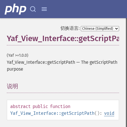
切换语言:
Yaf_View_Interface::getScriptPat
(Yaf >=1.0.0)
Yaf_View_Interface::getScriptPath
—
The getScriptPath
purpose
说明
¶
abstract
public
function
Yaf_View_Interface::getScriptPath
():
void