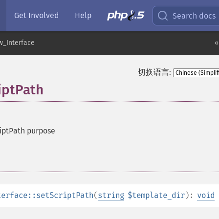
Get Involved
Help
Search docs
w_Interface
«
切换语言:
iptPath
iptPath purpose
terface::setScriptPath
(
string
$template_dir
):
void