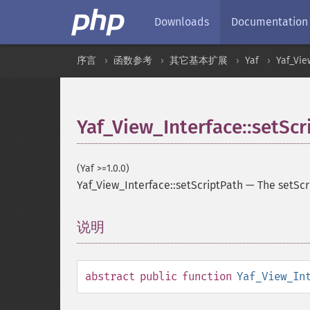
Downloads
Documentation
序言
函数参考
其它基本扩展
Yaf
Yaf_Vie
Yaf_View_Interface::setScr
(Yaf >=1.0.0)
Yaf_View_Interface::setScriptPath
—
The setScr
说明
¶
abstract
public
function
Yaf_View_In