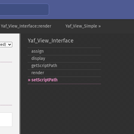
 Yaf_View_Interface::render
Yaf_View_Simple »
Yaf_View_Interface
assign
display
getScriptPath
render
setScriptPath