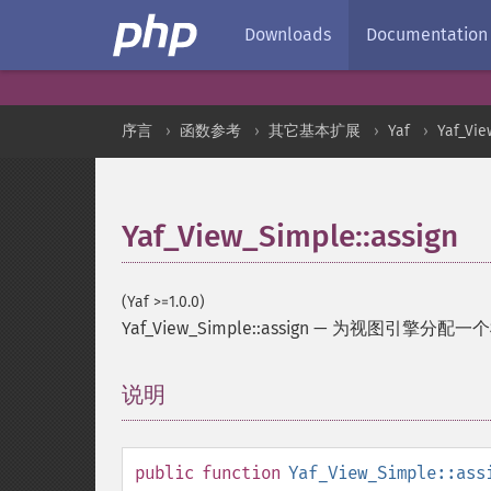
Downloads
Documentation
序言
函数参考
其它基本扩展
Yaf
Yaf_Vi
Yaf_View_Simple::assign
(Yaf >=1.0.0)
Yaf_View_Simple::assign
—
为视图引擎分配一个
说明
¶
public
function
Yaf_View_Simple::ass