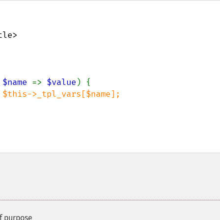
le>

 
$name 
=> 
$value
) {

 $this->_tpl_vars[$name];

f purpose