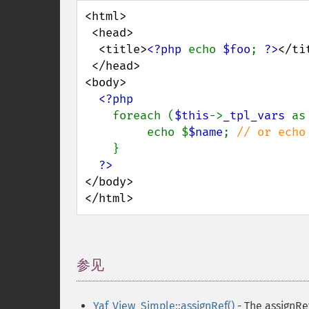
<html>

 <head>

  <title>
<?php 
echo 
$foo
; 
?>
</tit
 </head>  

<body>

<?php 

foreach (
$this
->
_tpl_vars 
as
         echo $
$name
; 
// or echo
}

</body>

</html>
参见
¶
Yaf_View_Simple::assignRef()
- The assignRe