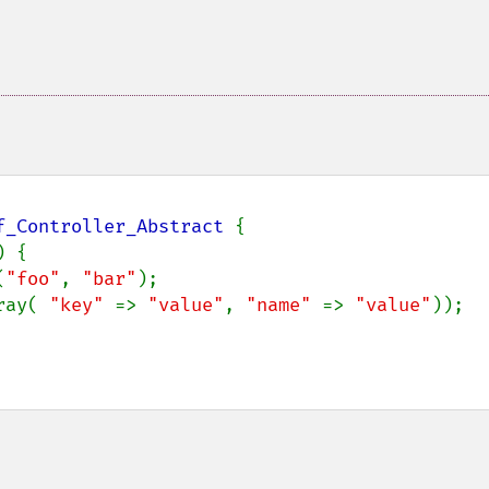
f_Controller_Abstract 
{

) {

(
"foo"
, 
"bar"
);

ray( 
"key" 
=> 
"value"
, 
"name" 
=> 
"value"
));
