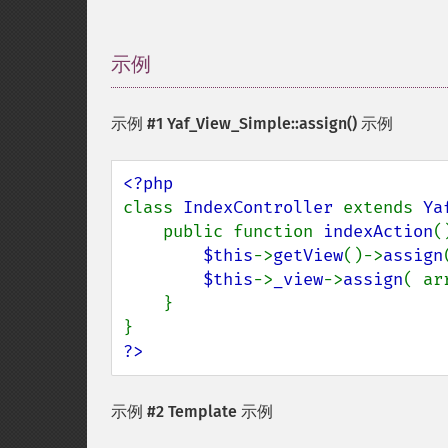
示例
¶
示例 #1
Yaf_View_Simple::assign()
示例
class 
IndexController 
extends 
Ya
    public function 
indexAction
(
$this
->
getView
()->
assign
$this
->
_view
->
assign
( ar
    }

?>
示例 #2 Template 示例