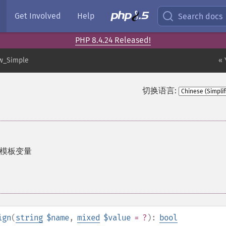
Get Involved
Help
Search docs
PHP 8.4.24 Released!
ew_Simple
« 
切换语言:
模板变量
ign
(
string
$name
,
mixed
$value
= ?
):
bool