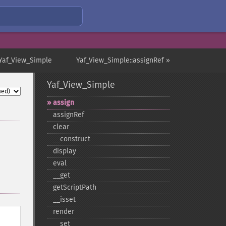
Yaf_View_Simple
Yaf_View_Simple::assignRef »
Yaf_View_Simple
assign
assignRef
clear
_​_​construct
display
eval
_​_​get
getScriptPath
_​_​isset
render
_​_​set