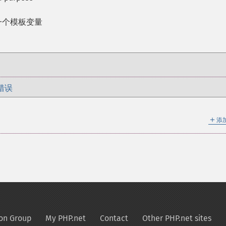
一个模板变量
错误
＋
添
on Group
My PHP.net
Contact
Other PHP.net sites