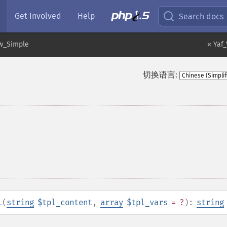
Get Involved
Help
Search docs
ew_Simple
« Yaf
切换语言:
l
(
string
$tpl_content
,
array
$tpl_vars
= ?
):
string