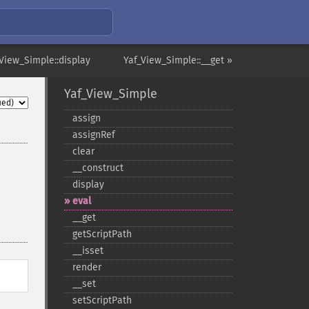
_View_Simple::display
Yaf_View_Simple::__get »
Yaf_View_Simple
assign
assignRef
clear
_​_​construct
display
eval
_​_​get
getScriptPath
_​_​isset
render
_​_​set
setScriptPath