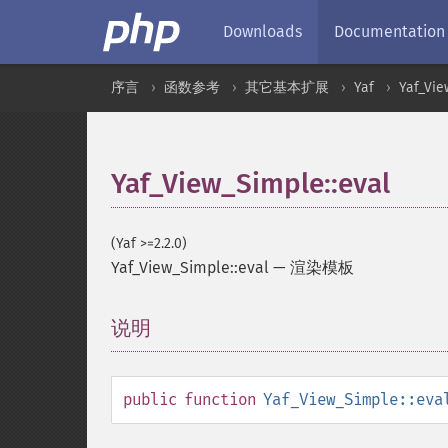
Downloads
Documentation
序言
函数参考
其它基本扩展
Yaf
Yaf_Vi
Yaf_View_Simple::eval
(Yaf >=2.2.0)
Yaf_View_Simple::eval
—
渲染模板
说明
¶
public
function
Yaf_View_Simple::eva