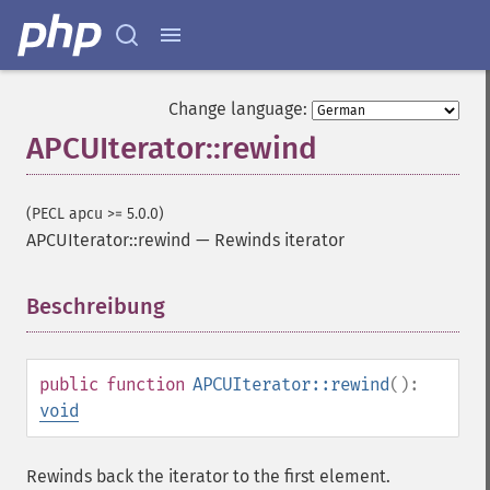
Change language:
APCUIterator::rewind
(PECL apcu >= 5.0.0)
APCUIterator::rewind
—
Rewinds iterator
Beschreibung
¶
public
function
APCUIterator::rewind
():
void
Rewinds back the iterator to the first element.