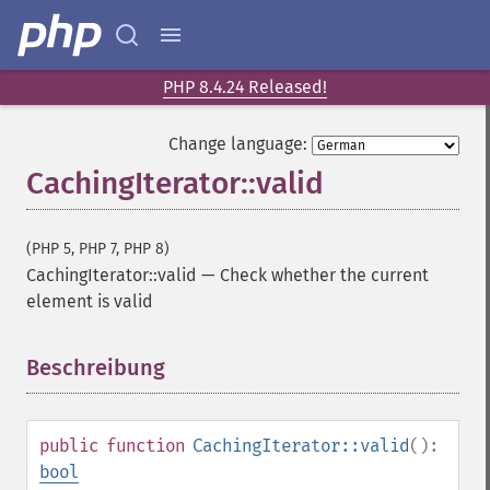
PHP 8.4.24 Released!
Change language:
CachingIterator::valid
(PHP 5, PHP 7, PHP 8)
CachingIterator::valid
—
Check whether the current
element is valid
Beschreibung
¶
public
function
CachingIterator::valid
():
bool