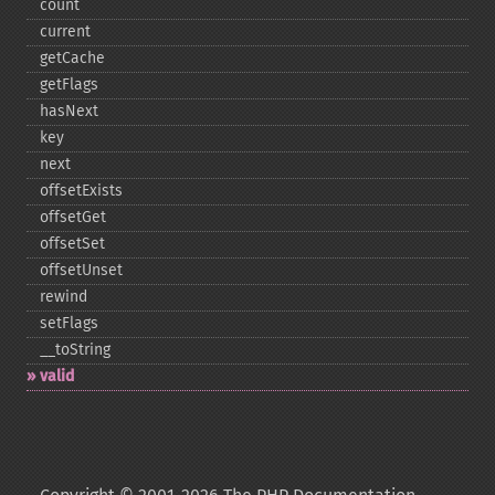
count
current
getCache
getFlags
hasNext
key
next
offsetExists
offsetGet
offsetSet
offsetUnset
rewind
setFlags
_​_​toString
valid