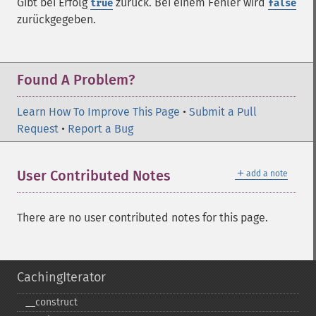
Gibt bei Erfolg
zurück. Bei einem Fehler wird
true
false
zurückgegeben.
Found A Problem?
Learn How To Improve This Page
•
Submit a Pull
Request
•
Report a Bug
＋
User Contributed Notes
add a note
There are no user contributed notes for this page.
CachingIterator
_​_​construct