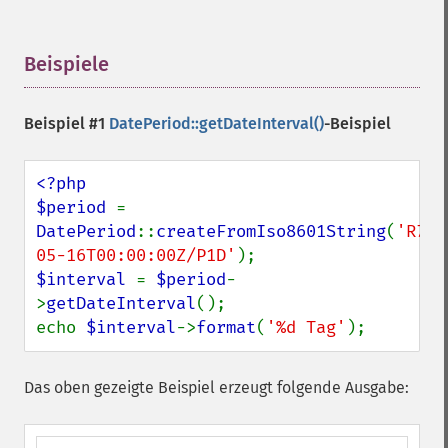
Beispiele
¶
Beispiel #1
DatePeriod::getDateInterval()
-Beispiel
<?php

$period 
= 
DatePeriod
::
createFromIso8601String
(
'R7/2
05-16T00:00:00Z/P1D'
$interval 
= 
$period
-
>
getDateInterval
();

echo 
$interval
->
format
(
'%d Tag'
);
Das oben gezeigte Beispiel erzeugt folgende Ausgabe: