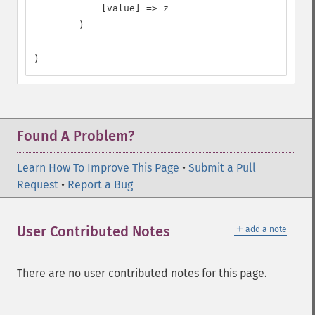
            [value] => z

        )

)
Found A Problem?
Learn How To Improve This Page
•
Submit a Pull
Request
•
Report a Bug
＋
User Contributed Notes
add a note
There are no user contributed notes for this page.