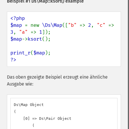
Beispiel #1
Ds\Map::ksort()
example
<?php

$map 
= new 
\Ds\Map
([
"b" 
=> 
2
, 
"c" 
=> 
3
, 
"a" 
=> 
1
$map
->
ksort
();

print_r
(
$map
?>
Das oben gezeigte Beispiel erzeugt eine ähnliche
Ausgabe wie:
Ds\Map Object

(

    [0] => Ds\Pair Object

        (
