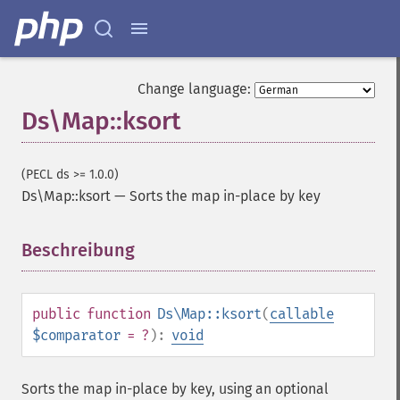
Change language:
Ds\Map::ksort
(PECL ds >= 1.0.0)
Ds\Map::ksort
—
Sorts the map in-place by key
Beschreibung
¶
public
function
Ds\Map::ksort
(
callable
$comparator
= ?
):
void
Sorts the map in-place by key, using an optional