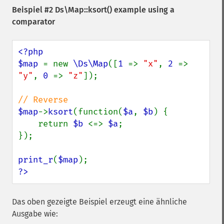
Beispiel #2
Ds\Map::ksort()
example using a
comparator
<?php

$map 
= new 
\Ds\Map
([
1 
=> 
"x"
, 
2 
=> 
"y"
, 
0 
=> 
"z"
]);

$map
->
ksort
(function(
$a
, 
$b
) {

    return 
$b 
<=> 
$a
;

});

print_r
(
$map
?>
Das oben gezeigte Beispiel erzeugt eine ähnliche
Ausgabe wie: