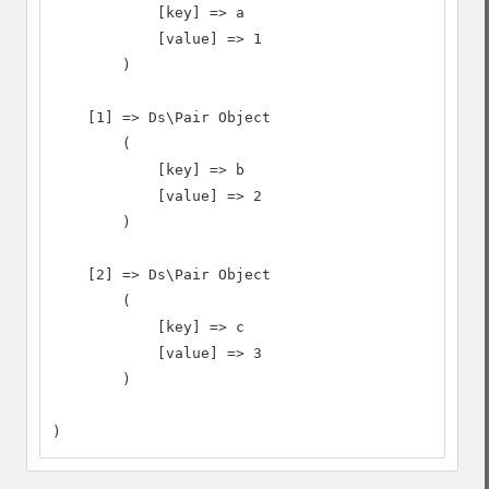
            [key] => a

            [value] => 1

        )

    [1] => Ds\Pair Object

        (

            [key] => b

            [value] => 2

        )

    [2] => Ds\Pair Object

        (

            [key] => c

            [value] => 3

        )

)