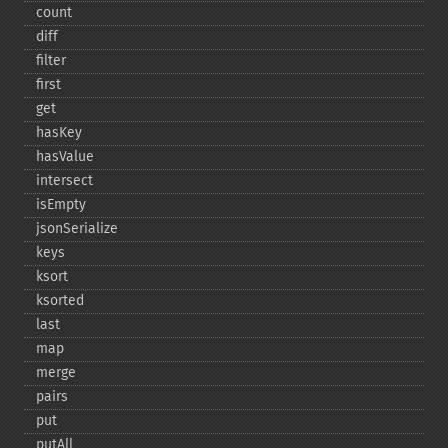
count
diff
filter
first
get
hasKey
hasValue
intersect
isEmpty
jsonSerialize
keys
ksort
ksorted
last
map
merge
pairs
put
putAll