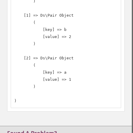
        )

    [1] => Ds\Pair Object

        (

            [key] => b

            [value] => 2

        )

    [2] => Ds\Pair Object

        (

            [key] => a

            [value] => 1

        )

)