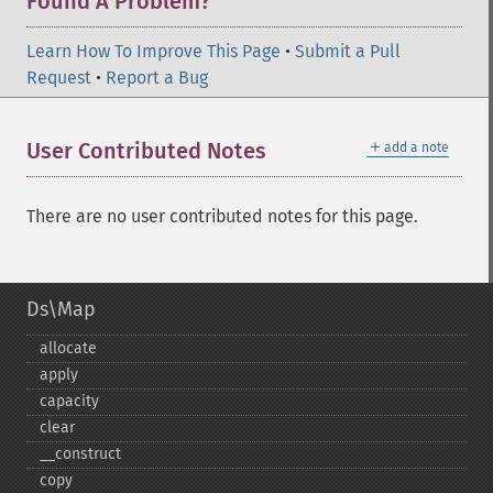
Found A Problem?
Learn How To Improve This Page
•
Submit a Pull
Request
•
Report a Bug
＋
User Contributed Notes
add a note
There are no user contributed notes for this page.
Ds\Map
allocate
apply
capacity
clear
_​_​construct
copy