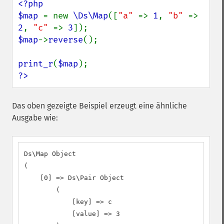
<?php

$map 
= new 
\Ds\Map
([
"a" 
=> 
1
, 
"b" 
=> 
2
, 
"c" 
=> 
3
$map
->
reverse
();

print_r
(
$map
?>
Das oben gezeigte Beispiel erzeugt eine ähnliche
Ausgabe wie:
Ds\Map Object

(

    [0] => Ds\Pair Object

        (

            [key] => c

            [value] => 3
