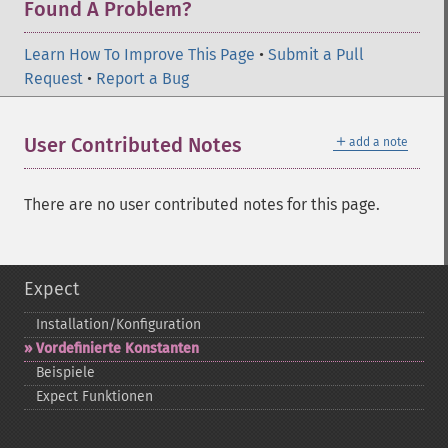
Found A Problem?
Learn How To Improve This Page
•
Submit a Pull
Request
•
Report a Bug
＋
User Contributed Notes
add a note
There are no user contributed notes for this page.
Expect
Installation/Konfiguration
Vordefinierte Konstanten
Beispiele
Expect Funktionen