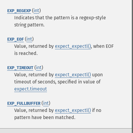
(
int
)
EXP_REGEXP
Indicates that the pattern is a regexp-style
string pattern.
(
int
)
EXP_EOF
Value, returned by
expect_expectl()
, when EOF
is reached.
(
int
)
EXP_TIMEOUT
Value, returned by
expect_expectl()
upon
timeout of seconds, specified in value of
expect.timeout
(
int
)
EXP_FULLBUFFER
Value, returned by
expect_expectl()
if no
pattern have been matched.