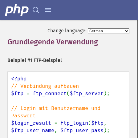
Change language:
Grundlegende Verwendung
¶
Beispiel #1 FTP-Beispiel
$ftp 
= 
ftp_connect
(
$ftp_server
);

// Login mit Benutzername und 
$login_result 
= 
ftp_login
(
$ftp
, 
$ftp_user_name
, 
$ftp_user_pass
);
