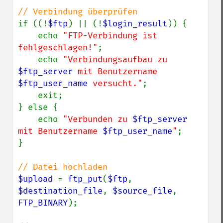
if ((!
$ftp
) || (!
$login_result
)) {

    echo 
"FTP-Verbindung ist 
fehlgeschlagen!"
;

    echo 
"Verbindungsaufbau zu 
$ftp_server
 mit Benutzername 
$ftp_user_name
 versucht."
;

    exit;

} else {

    echo 
"Verbunden zu 
$ftp_server
mit Benutzername 
$ftp_user_name
"
;

}

$upload 
= 
ftp_put
(
$ftp
, 
$destination_file
, 
$source_file
, 
FTP_BINARY
);
