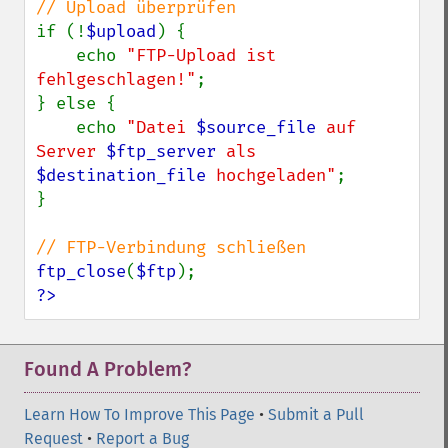
if (!
$upload
) {

    echo 
"FTP-Upload ist 
fehlgeschlagen!"
;

} else {

    echo 
"Datei 
$source_file
 auf 
Server 
$ftp_server
 als 
$destination_file
 hochgeladen"
;

}

ftp_close
(
$ftp
?>
Found A Problem?
Learn How To Improve This Page
•
Submit a Pull
Request
•
Report a Bug