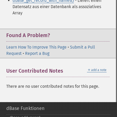
dbase_get_record_with_names()
- Liefert einen
Datensatz aus einer Datenbank als assoziatives
Array
Found A Problem?
Learn How To Improve This Page
•
Submit a Pull
Request
•
Report a Bug
＋
User Contributed Notes
add a note
There are no user contributed notes for this page.
dBase Funktionen