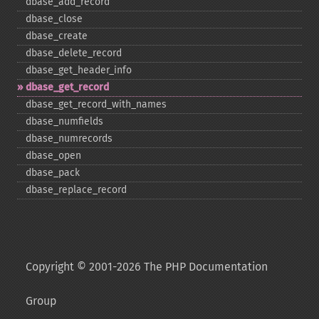
dbase_​add_​record
dbase_​close
dbase_​create
dbase_​delete_​record
dbase_​get_​header_​info
dbase_​get_​record
dbase_​get_​record_​with_​names
dbase_​numfields
dbase_​numrecords
dbase_​open
dbase_​pack
dbase_​replace_​record
Copyright © 2001-2026 The PHP Documentation
Group