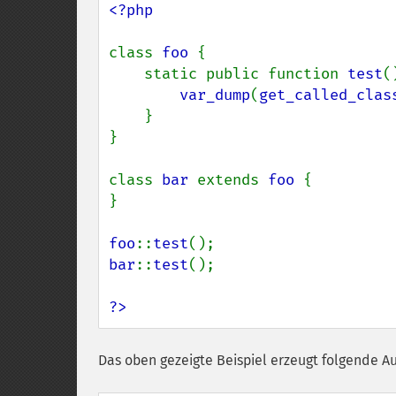
<?php

class 
foo 
{

    static public function 
test
(
var_dump
(
get_called_clas
    }

}

class 
bar 
extends 
foo 
{

}

foo
::
test
bar
::
test
();

?>
Das oben gezeigte Beispiel erzeugt folgende A