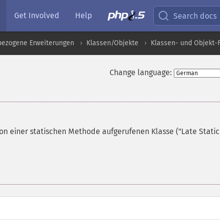
Get Involved
Help
Search docs
pbezogene Erweiterungen
Klassen/Objekte
Klassen- und Objekt-
Change language:
n einer statischen Methode aufgerufenen Klasse ("Late Static