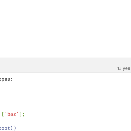
13 yea
pes:

 [
'baz'
];

oot()
