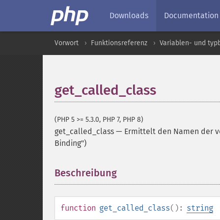
Downloads
Documentation
Vorwort
Funktionsreferenz
Variablen- und ty
get_called_class
(PHP 5 >= 5.3.0, PHP 7, PHP 8)
get_called_class
—
Ermittelt den Namen der vo
Binding")
Beschreibung
¶
function
get_called_class
():
string