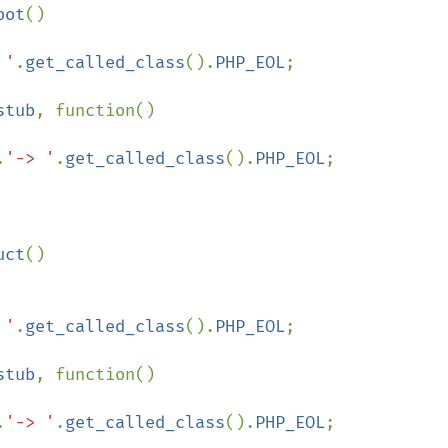
oot
()

 '
.
get_called_class
().
PHP_EOL
;

stub
, function()

.
'-> '
.
get_called_class
().
PHP_EOL
;

uct
()

 '
.
get_called_class
().
PHP_EOL
;

stub
, function()

.
'-> '
.
get_called_class
().
PHP_EOL
;
