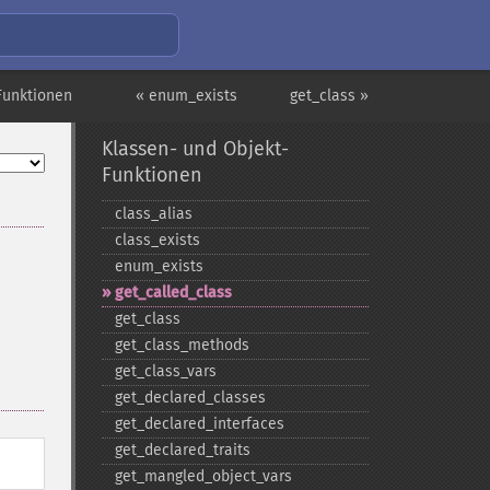
Funktionen
« enum_exists
get_class »
Klassen- und Objekt-
Funktionen
class_​alias
class_​exists
enum_​exists
get_​called_​class
get_​class
get_​class_​methods
get_​class_​vars
get_​declared_​classes
get_​declared_​interfaces
get_​declared_​traits
get_​mangled_​object_​vars