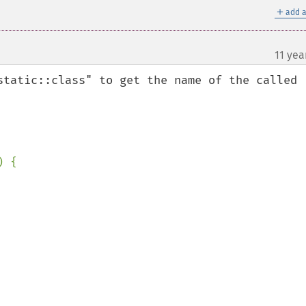
＋
add a
11 yea
static::class" to get the name of the called 
) {
