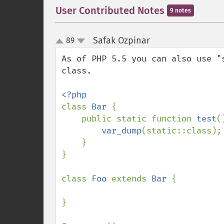
User Contributed Notes
9 notes
Safak Ozpinar
89
¶
up
down
As of PHP 5.5 you can also use "
class.

class 
Bar 
{

    public static function 
test
(
var_dump
(static::class);

    }

}

class 
Foo 
extends 
Bar 
{

}
