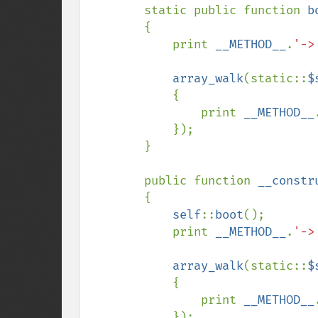
static public function 
b
        {

            print 
__METHOD__
.
'->
array_walk
(static::
$
            {

                print 
__METHOD__
            });

        }

        public function 
__constr
        {

self
::
boot
();

            print 
__METHOD__
.
'->
array_walk
(static::
$
            {

                print 
__METHOD__
            });
