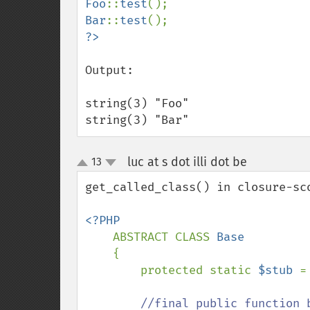
Foo
::
test
Bar
::
test
Output:

string(3) "Foo"

string(3) "Bar"
luc at s dot illi dot be
13
¶
up
down
get_called_class() in closure-sco
<?PHP

ABSTRACT CLASS 
Base

{

        protected static 
$stub 
=
//final public function b